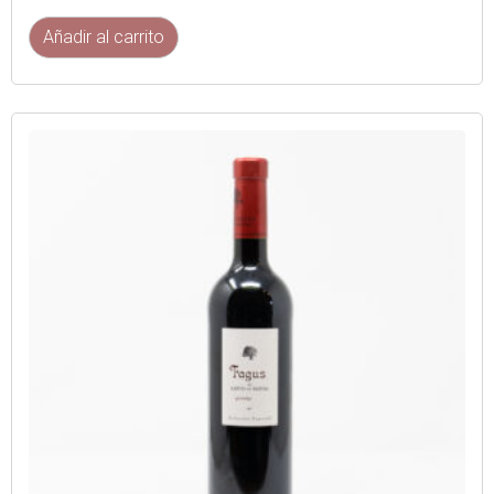
Añadir al carrito