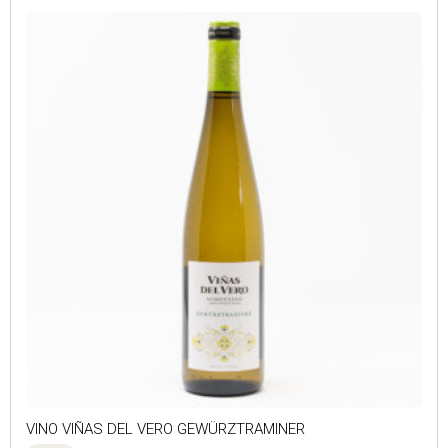
VINO VIÑAS DEL VERO GEWÜRZTRAMINER