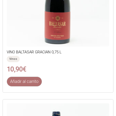
VINO BALTASAR GRACIAN 0,75 L
Vinos
10,90
€
Añadir al carrito