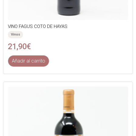
VINO FAGUS COTO DE HAYAS
Vinos
21,90
€
Añadir al carrito