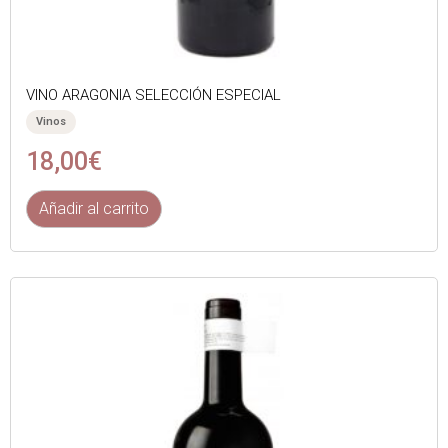
VINO ARAGONIA SELECCIÓN ESPECIAL
Vinos
18,00
€
Añadir al carrito